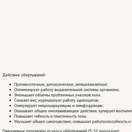
Действие обертываний:
Противоотечное, детоксическое, антицеллюлитное;
Оптимизирует работу выделительной системы организма;
Уменьшает объемы проблемных участков тела;
Снижает вес, нормализует работу адипоцитов;
Стимулирует микроциркуляцию и лимфодренаж;
Оказывает общее омолаживающее действие, купирует воспалит
Повышает гибкость и пластичность тела;
Улучшает общее самочувствие, повышает работоспособность и 
Ожидаемые результаты от курса обёртываний (5-10 процедур):