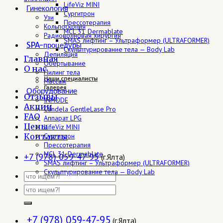
LifeViz MINI
Гинекология
Сургитрон
Узи
Прессотерапия
Кольпоскопия
MCL 31 Dermablate
Радиоволновая хирургия
SMAS лифтинг – Ультраформер (ULTRAFORMER)
SPA-процедуры
Скульптурирование тела — Body Lab
Депиляция
Главная
Обертывание
О нас
Пилинг тела
Наши специалисты
Массаж
Галерея
Оборудование
Отзывы
INMODE
Акции
Candela GentleLase Pro
FAQ
Аппарат LPG
Цены
LifeViz MINI
Контакты
Сургитрон
Прессотерапия
MCL 31 Dermablate
+7 (978) 059-47-95
(г.Ялта)
SMAS лифтинг – Ультраформер (ULTRAFORMER)
Скульптурирование тела — Body Lab
+7 (978) 059-47-95
(г.Ялта)