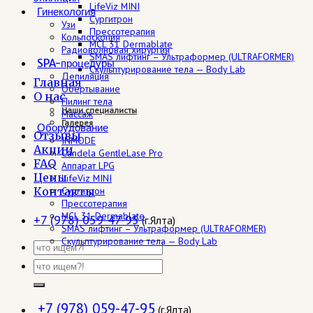
LifeViz MINI
Гинекология
Сургитрон
Узи
Прессотерапия
Кольпоскопия
MCL 31 Dermablate
Радиоволновая хирургия
SMAS лифтинг – Ультраформер (ULTRAFORMER)
SPA-процедуры
Скульптурирование тела — Body Lab
Депиляция
Главная
Обертывание
О нас
Пилинг тела
Наши специалисты
Массаж
Галерея
Оборудование
Отзывы
INMODE
Акции
Candela GentleLase Pro
FAQ
Аппарат LPG
Цены
LifeViz MINI
Контакты
Сургитрон
Прессотерапия
MCL 31 Dermablate
+7 (978) 059-47-95
(г.Ялта)
SMAS лифтинг – Ультраформер (ULTRAFORMER)
Скульптурирование тела — Body Lab
+7 (978) 059-47-95
(г.Ялта)