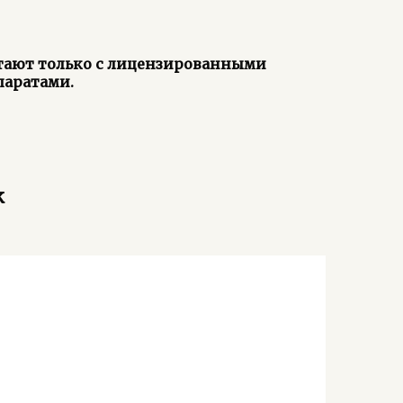
тают только с лицензированными
паратами.
к