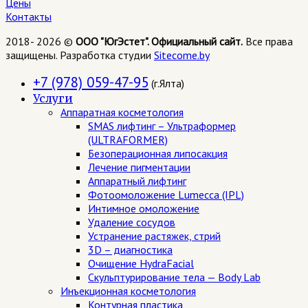
Цены
Контакты
2018- 2026 ©
ООО "ЮгЭстет". Официальный сайт.
Все права
защищены. Разработка студии
Sitecome.by
+7 (978) 059-47-95
(г.Ялта)
Услуги
Аппаратная косметология
SMAS лифтинг – Ультраформер
(ULTRAFORMER)
Безоперационная липосакция
Лечение пигментации
Аппаратный лифтинг
Фотоомоложение Lumecca (IPL)
Интимное омоложение
Удаление сосудов
Устранение растяжек, стрий
3D – диагностика
Очищение HydraFacial
Скульптурирование тела — Body Lab
Инъекционная косметология
Контурная пластика