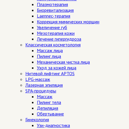
Плазмотерапия
Биоревитализация
Laennec-терапия
Коррекция мимических морщин
Увеличение губ
Мезотерапия кожи
Лечение гипергидроза
Классическая косметология
Массаж лица
Пилинг лица
Механическая чистка лица
Уход за кожей лица
Нитевой лифтинг APTOS
LPG-массаж
Лазерная эпиляция
SPA-процедуры
Массаж
Пилинг тела
Депиляция
Обертывание
Гинекология
Узи-диагностика