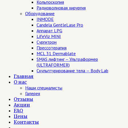
Кольпоскопия
Радиоволновая хирургия
Оборудование
INMODE
Candela GentleLase Pro
Аппарат LPG
LifeViz MINI
Сургитрон
Прессотерапия
MCL 31 Dermablate
SMAS лифтинг – Ультраформер
(ULTRAFORMER)
Скульптурирование тела — Body Lab
Главная
О нас
Наши специалисты
Галерея
Отзывы
Акции
FAQ
Цены
Контакты