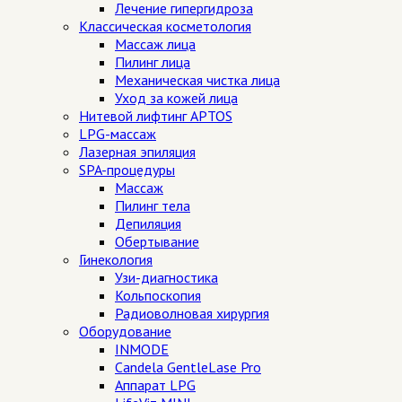
Лечение гипергидроза
Классическая косметология
Массаж лица
Пилинг лица
Механическая чистка лица
Уход за кожей лица
Нитевой лифтинг APTOS
LPG-массаж
Лазерная эпиляция
SPA-процедуры
Массаж
Пилинг тела
Депиляция
Обертывание
Гинекология
Узи-диагностика
Кольпоскопия
Радиоволновая хирургия
Оборудование
INMODE
Candela GentleLase Pro
Аппарат LPG