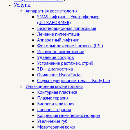
Услуги
Аппаратная косметология
SMAS лифтинг – Ультраформер
(ULTRAFORMER)
Безоперационная липосакция
Лечение пигментации
Аппаратный лифтинг
Фотоомоложение Lumecca (IPL)
Интимное омоложение
Удаление сосудов
Устранение растяжек, стрий
3D – диагностика
Очищение HydraFacial
Скульптурирование тела — Body Lab
Инъекционная косметология
Контурная пластика
Плазмотерапия
Биоревитализация
Laennec-терапия
Коррекция мимических морщин
Увеличение губ
Мезотерапия кожи