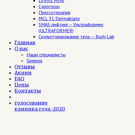
LifeViz MINI
Сургитрон
Прессотерапия
MCL 31 Dermablate
SMAS лифтинг – Ультраформер
(ULTRAFORMER)
Скульптурирование тела — Body Lab
Главная
О нас
Наши специалисты
Галерея
Отзывы
Акции
FAQ
Цены
Контакты
голосование
клиника года -2020