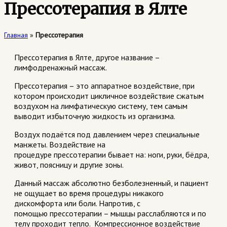
Прессотерапия в Ялте
Главная
»
Прессотерапия
Прессотерапия
в Ялте, другое название
–
лимфодренажный
массаж.
Прессотерапия
– это аппаратное воздействие, при
котором
происходит
цикличное
воздействие сжатым
воздухом на лимфатическую систему, тем самым
выводит избыточную жидкос
ть из
организма.
Воздух по
даётся под давлением через специальные
манжеты. Воздействие на
процедуре
прессотерапии
бывае
т на: ноги, руки, бёдра,
живот, поясницу
и другие зоны.
Данный массаж абсолютно безболезненный
, и пациент
не ощущает во время процедуры никакого
дискомфорта или боли. Напротив, с
помощью
прессотерапии
– мышцы расслабляются и по
телу проходит тепло. Компрессионное воздействие